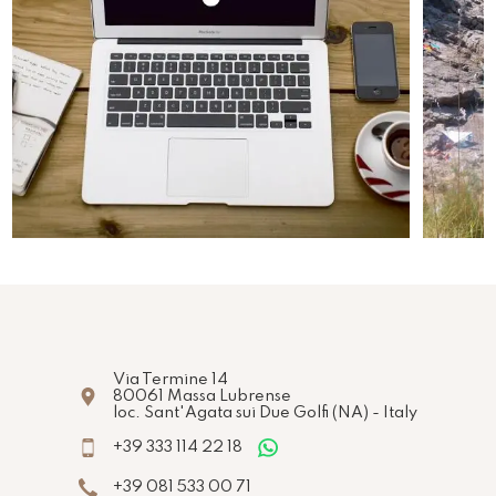
Via Termine 14
80061
Massa Lubrense
loc. Sant'Agata sui Due Golfi
(NA)
-
Italy
+39 333 114 22 18
+39 081 533 00 71