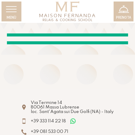
MAISON FERNANDA
MENÙ
PRENOTA
RELAIS & COOKING SCHOOL
Via Termine 14
80061
Massa Lubrense
loc. Sant'Agata sui Due Golfi
(NA)
-
Italy
+39 333 114 22 18
+39 081 533 00 71